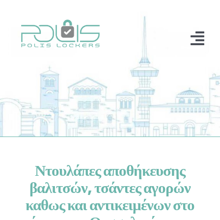
Skip
to
content
Tog
Nav
Αρχική
Η Φιλοσοφία μας
Υπηρεσίες
Διαμονή
Ντουλάπες αποθήκευσης
Επικοινωνία
βαλιτσών, τσάντες αγορών
καθως και αντικειμένων στο