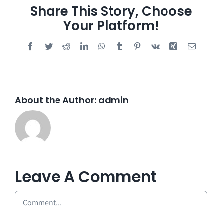
Share This Story, Choose
Your Platform!
Facebook
Twitter
Reddit
LinkedIn
WhatsApp
Tumblr
Pinterest
Vk
Xing
Email
About the Author:
admin
Leave A Comment
Comment